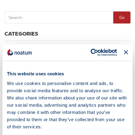
Go
CATEGORIES
Featured
News
Noticias
This website uses cookies
ÉTIQUETTES
We use cookies to personalise content and ads, to
provide social media features and to analyse our traffic.
We also share information about your use of our site with
Alberto Hernández
Alcoa Carriers Awards
Argelia
our social media, advertising and analytics partners who
Autoterminal
Barcelona
Certification
Cesar Cegarra
may combine it with other information that you’ve
Construction
Espagne
Faro PortCastelló
Foires Et Congrès
provided to them or that they’ve collected from your use
of their services.
Houston
ISO
IX Fiesta De La Logística
Joaquín Ramón Lestau