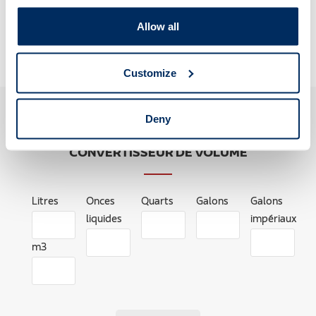
CALCULER
Allow all
Customize
Deny
CONVERTISSEUR DE VOLUME
Litres
Onces
Quarts
Galons
Galons
liquides
impériaux
m3