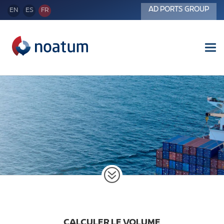
AD PORTS GROUP
EN
ES
FR
Tog
nav
CALCULER LE VOLUME