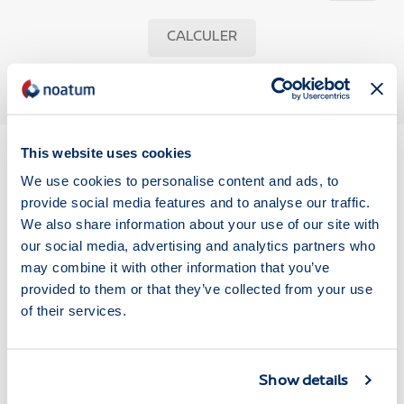
CALCULER
This website uses cookies
We use cookies to personalise content and ads, to
provide social media features and to analyse our traffic.
CONVERTISSEUR DE POIDS
We also share information about your use of our site with
our social media, advertising and analytics partners who
Tonne
Tonne
may combine it with other information that you’ve
Onces
Livres
Pierres
anglaise
anglaise
Tonne
provided to them or that they’ve collected from your use
courte
longue
maritime
of their services.
Kilogrammes
Grammes
Show details