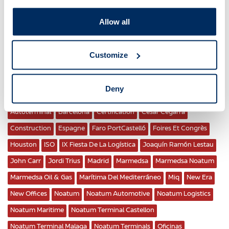
Featured
Allow all
News
Noticias
Customize
ÉTIQUETTES
Deny
Alberto Hernández
Alcoa Carriers Awards
Argelia
Autoterminal
Barcelona
Certification
Cesar Cegarra
Construction
Espagne
Faro PortCastelló
Foires Et Congrès
Houston
ISO
IX Fiesta De La Logística
Joaquín Ramón Lestau
John Carr
Jordi Trius
Madrid
Marmedsa
Marmedsa Noatum
Marmedsa Oil & Gas
Marítima Del Mediterráneo
Miq
New Era
New Offices
Noatum
Noatum Automotive
Noatum Logistics
Noatum Maritime
Noatum Terminal Castellon
Noatum Terminal Malaga
Noatum Terminals
Oficinas