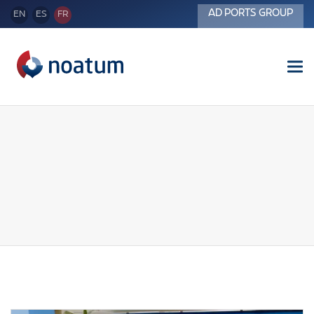
AD PORTS GROUP
EN
ES
FR
Tog
nav