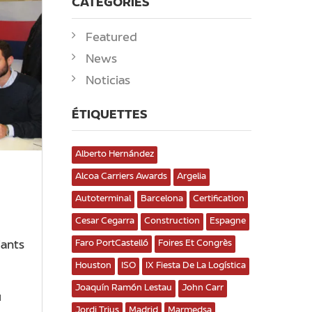
CATEGORIES
Featured
News
Noticias
ÉTIQUETTES
Alberto Hernández
Alcoa Carriers Awards
Argelia
Autoterminal
Barcelona
Certification
Cesar Cegarra
Construction
Espagne
Faro PortCastelló
Foires Et Congrès
iants
Houston
ISO
IX Fiesta De La Logística
Joaquín Ramón Lestau
John Carr
u
Jordi Trius
Madrid
Marmedsa