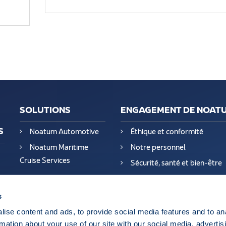
SOLUTIONS
ENGAGEMENT DE NOAT
S
Noatum Automotive
Éthique et conformité
Noatum Maritime
Notre personnel
Cruise Services
Sécurité, santé et bien-être
Développement durable – 
Qualité
s
Certificats
ise content and ads, to provide social media features and to an
rmation about your use of our site with our social media, advertis