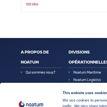
Voir plus
A PROPOS DE
DIVISIONS
NOATUM
OPÉRATIONNELLE
Qui sommes nous?
Noatum Maritime
Noatum Logistics
Noatum Ports en
This website uses cookie
Espagne
We use cookies to personal
traffic. We also share info