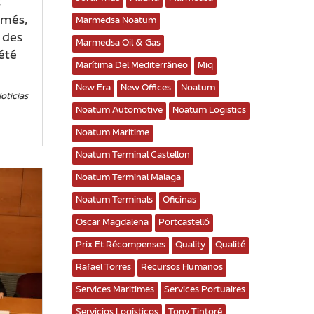
s
ômés,
Marmedsa Noatum
s des
Marmedsa Oil & Gas
été
Marítima Del Mediterráneo
Miq
New Era
New Offices
Noatum
oticias
Noatum Automotive
Noatum Logistics
Noatum Maritime
Noatum Terminal Castellon
Noatum Terminal Malaga
Noatum Terminals
Oficinas
Oscar Magdalena
Portcastelló
Prix Et Récompenses
Quality
Qualité
Rafael Torres
Recursos Humanos
Services Maritimes
Services Portuaires
Servicios Logísticos
Tony Tintoré