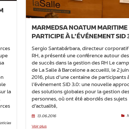
M
MARMEDSA NOATUM MARITIME
PARTICIPE À L’ÉVÉNEMENT SID 
urces
Sergio Santabárbara, directeur corporatif
oupe
RH, a présenté une conférence autour des
sa
de succès dans la gestion des RH
Le camp
de La Salle à Barcelone a accueilli, le 2 juin
on
2016, plus d’une centaine de participants 
ole
l’événement SID 3.0: une nouvelle appro
ur la
des solutions globales pour la gestion de
.
personnes, où ont été abordés des sujets
urces
d’actualité,
N
13.06.2016
oticias
Voir plus