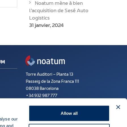
Noatum mène à bien
l’acquisition de Sesé Auto
Logistics
31 janvier, 2024
UM
Torre Auditori – Planta 13
Passeig de la Zona Franca 111
08038 Barcelona
+34 932 987 777
Noatum
Email:
info@noatum.com
Allow all
alyse our
ing and