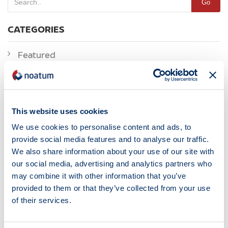
Go
CATEGORIES
Featured
News
Noticias
This website uses cookies
ÉTIQUETTES
We use cookies to personalise content and ads, to
provide social media features and to analyse our traffic.
Alberto Hernández
Alcoa Carriers Awards
Argelia
We also share information about your use of our site with
Autoterminal
Barcelona
Certification
Cesar Cegarra
our social media, advertising and analytics partners who
Construction
Espagne
Faro PortCastelló
Foires Et Congrès
may combine it with other information that you’ve
provided to them or that they’ve collected from your use
Houston
ISO
IX Fiesta De La Logística
Joaquín Ramón Lestau
of their services.
John Carr
Jordi Trius
Madrid
Marmedsa
Marmedsa Noatum
Marmedsa Oil & Gas
Marítima Del Mediterráneo
Miq
New Era