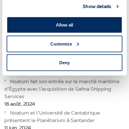
Show details
New Offices
Noatum
Noatum Automotive
Noatum Logistics
Noatum Maritime
Noatum Terminal Castellon
Noatum Terminal Malaga
Noatum Terminals
Oficinas
Allow all
Oscar Magdalena
Portcastelló
Prix Et Récompenses
Quality
Qualité
Rafael Torres
Recursos Humanos
Services Maritimes
Customize
Services Portuaires
Servicios Logísticos
Tony Tintoré
USA
Deny
RECENT POSTS
Noatum fait son entrée sur le marché maritime
d’Égypte avec l’acquisition de Safina Shipping
Services
16 août, 2024
Noatum et l’Université de Cantabrique
présentent le Planétarium à Santander
11 juin, 2024