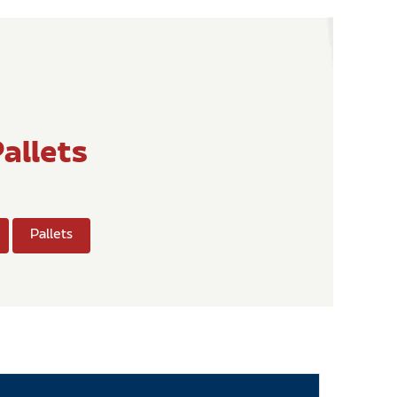
allets
Pallets