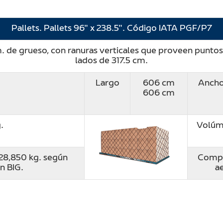
Pallets. Pallets 96″ x 238.5″. Código IATA PGF/P7
de grueso, con ranuras verticales que proveen puntos 
lados de 317.5 cm.
Largo
606 cm
Anch
606 cm
.
Volúm
 28,850 kg. según
Compa
n BIG.
a