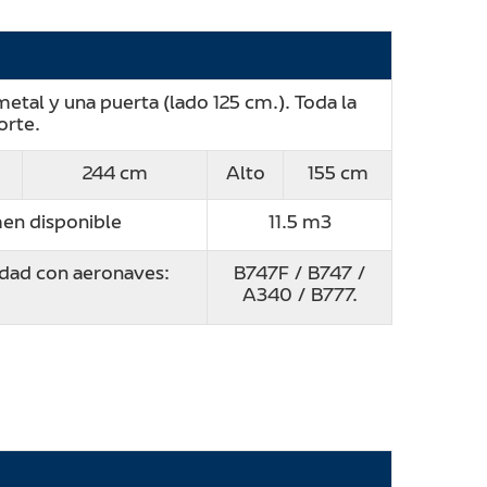
etal y una puerta (lado 125 cm.). Toda la
orte.
244 cm
Alto
155 cm
en disponible
11.5 m3
dad con aeronaves:
B747F / B747 /
A340 / B777.