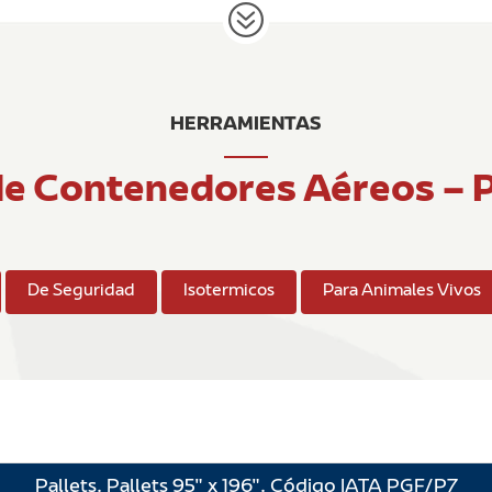
HERRAMIENTAS
de Contenedores Aéreos – P
De Seguridad
Isotermicos
Para Animales Vivos
Pallets. Pallets 95″ x 196″. Código IATA PGF/P7