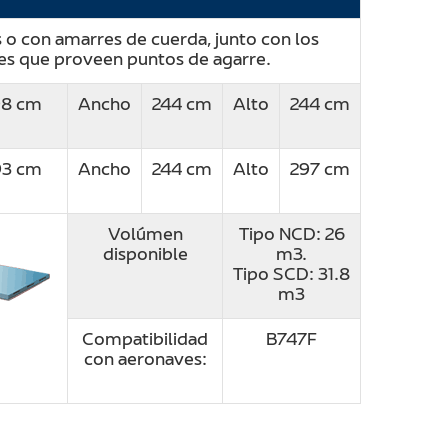
o con amarres de cuerda, junto con los
ales que proveen puntos de agarre.
8 cm
Ancho
244 cm
Alto
244 cm
93 cm
Ancho
244 cm
Alto
297 cm
Volúmen
Tipo NCD: 26
disponible
m3.
Tipo SCD: 31.8
m3
Compatibilidad
B747F
con aeronaves: