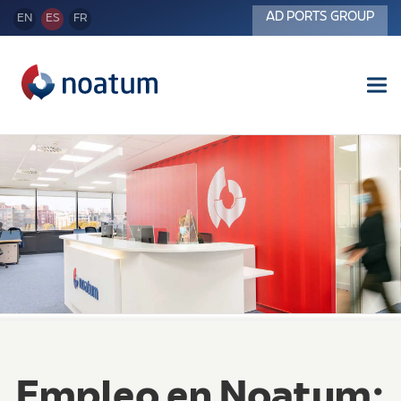
AD PORTS GROUP
EN
ES
FR
Tog
Empleo en Noatum: