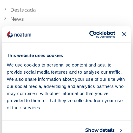
Destacada
News
Noticias
ETIQUETAS
This website uses cookies
Alberto Hernández
Alcoa Carriers Awards
Argelia
We use cookies to personalise content and ads, to
Autoterminal
Barcelona
Calidad
Certification
Cesar Cegarra
provide social media features and to analyse our traffic.
We also share information about your use of our site with
Construcción
Cruise
Cruiseindustry
España
our social media, advertising and analytics partners who
Ferias Y Congresos
Houston
ISO
John Carr
Jordi Trius
may combine it with other information that you’ve
Madrid
Managers Convention
Marmedsa
provided to them or that they’ve collected from your use
of their services.
Marmedsacruiseservices
Marmedsa Logística
Marmedsa Oil & Gas
Marítima Del Mediterráneo
New Offices
Noatum
Noatum Automotive
Noatum Logistics
Show details