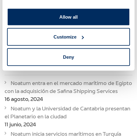
Noatum Maritime
Noatum Terminal Castellon
Noatum Terminal Malaga
Noatum Terminals
Oficinas
Allow all
Oscar Magdalena
Premios Y Reconocimientos
Quality
Rafael Torres
Recursos Humanos
Sergi Puig
Customize
Servicios Logísticos
Servicios Marítimos
Servicios Portuarios
Sfax
Transitario
USA
Deny
RECENT POSTS
Noatum entra en el mercado marítimo de Egipto
con la adquisición de Safina Shipping Services
16 agosto, 2024
Noatum y la Universidad de Cantabria presentan
el Planetario en la ciudad
11 junio, 2024
Noatum inicia servicios marítimos en Turquía